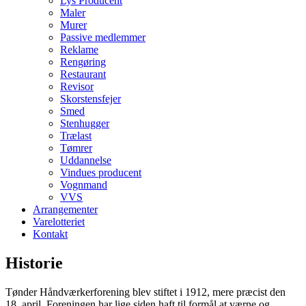
Lys Producent
Maler
Murer
Passive medlemmer
Reklame
Rengøring
Restaurant
Revisor
Skorstensfejer
Smed
Stenhugger
Trælast
Tømrer
Uddannelse
Vindues producent
Vognmand
VVS
Arrangementer
Varelotteriet
Kontakt
Historie
Tønder Håndværkerforening blev stiftet i 1912, mere præcist den
18. april. Foreningen har lige siden haft til formål at værne og