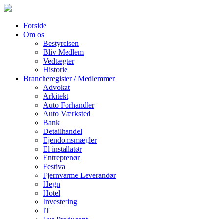
Forside
Om os
Bestyrelsen
Bliv Medlem
Vedtægter
Historie
Brancheregister / Medlemmer
Advokat
Arkitekt
Auto Forhandler
Auto Værksted
Bank
Detailhandel
Ejendomsmægler
El installatør
Entreprenør
Festival
Fjernvarme Leverandør
Hegn
Hotel
Investering
IT