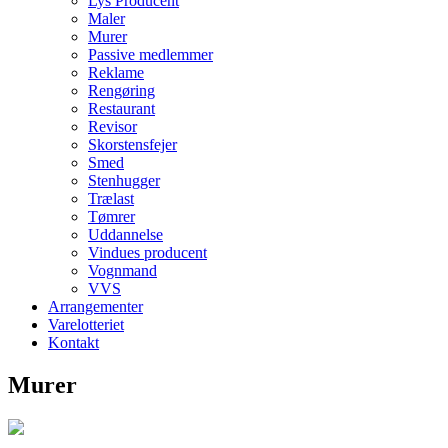
Lys Producent
Maler
Murer
Passive medlemmer
Reklame
Rengøring
Restaurant
Revisor
Skorstensfejer
Smed
Stenhugger
Trælast
Tømrer
Uddannelse
Vindues producent
Vognmand
VVS
Arrangementer
Varelotteriet
Kontakt
Murer