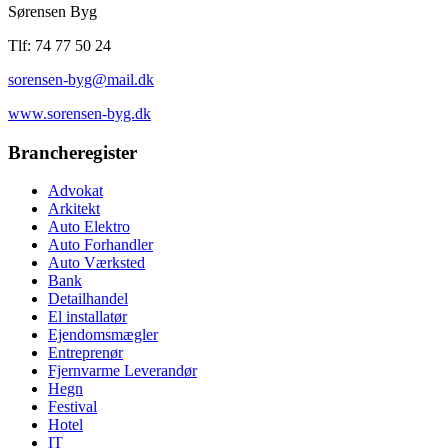
Sørensen Byg
Tlf: 74 77 50 24
sorensen-byg@mail.dk
www.sorensen-byg.dk
Brancheregister
Advokat
Arkitekt
Auto Elektro
Auto Forhandler
Auto Værksted
Bank
Detailhandel
El installatør
Ejendomsmægler
Entreprenør
Fjernvarme Leverandør
Hegn
Festival
Hotel
IT