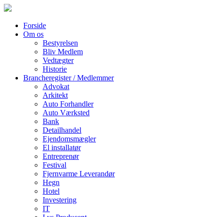
Forside
Om os
Bestyrelsen
Bliv Medlem
Vedtægter
Historie
Brancheregister / Medlemmer
Advokat
Arkitekt
Auto Forhandler
Auto Værksted
Bank
Detailhandel
Ejendomsmægler
El installatør
Entreprenør
Festival
Fjernvarme Leverandør
Hegn
Hotel
Investering
IT