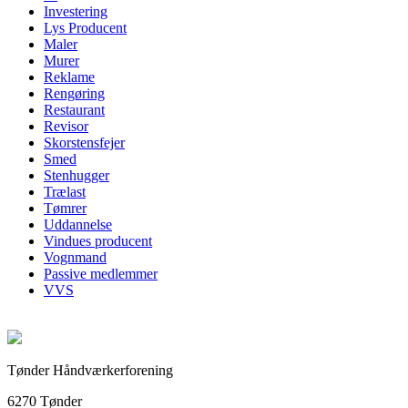
Investering
Lys Producent
Maler
Murer
Reklame
Rengøring
Restaurant
Revisor
Skorstensfejer
Smed
Stenhugger
Trælast
Tømrer
Uddannelse
Vindues producent
Vognmand
Passive medlemmer
VVS
Tønder Håndværkerforening
6270 Tønder