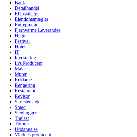
Bank
Detailhandel
El installatør
Ejendomsmægler
Entreprenør
Fjernvarme Leverandør
Hegn
Festival
Hotel
IT
Investering
Lys Producent
Maler
Murer
Reklame
Rengøring
Restaurant
Revisor
Skorstensfejer
Smed
Stenhugger
Trælast
Tømrer
Uddannelse
Vindues producent