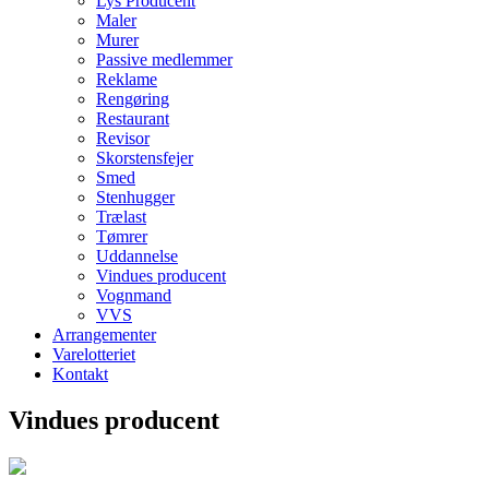
Lys Producent
Maler
Murer
Passive medlemmer
Reklame
Rengøring
Restaurant
Revisor
Skorstensfejer
Smed
Stenhugger
Trælast
Tømrer
Uddannelse
Vindues producent
Vognmand
VVS
Arrangementer
Varelotteriet
Kontakt
Vindues producent