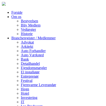
Forside
Om os
Bestyrelsen
Bliv Medlem
Vedtægter
Historie
Brancheregister / Medlemmer
Advokat
Arkitekt
Auto Forhandler
Auto Værksted
Bank
Detailhandel
Ejendomsmægler
El installatør
Entreprenør
Festival
Fjernvarme Leverandør
Hegn
Hotel
Investering
IT