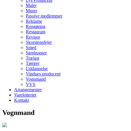
Lys Producent
Maler
Murer
Passive medlemmer
Reklame
Rengøring
Restaurant
Revisor
Skorstensfejer
Smed
Stenhugger
Trælast
Tømrer
Uddannelse
Vindues producent
Vognmand
VVS
Arrangementer
Varelotteriet
Kontakt
Vognmand