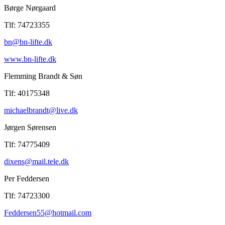
Børge Nørgaard
Tlf: 74723355
bn@bn-lifte.dk
www.bn-lifte.dk
Flemming Brandt & Søn
Tlf: 40175348
michaelbrandt@live.dk
Jørgen Sørensen
Tlf: 74775409
dixens@mail.tele.dk
Per Feddersen
Tlf: 74723300
Feddersen55@hotmail.com