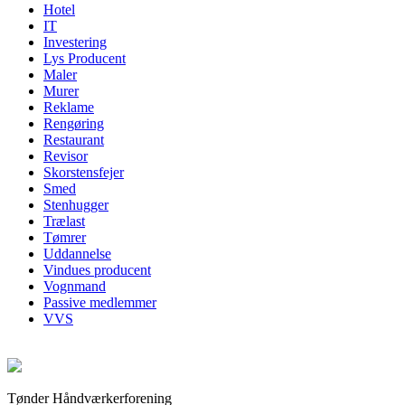
Hotel
IT
Investering
Lys Producent
Maler
Murer
Reklame
Rengøring
Restaurant
Revisor
Skorstensfejer
Smed
Stenhugger
Trælast
Tømrer
Uddannelse
Vindues producent
Vognmand
Passive medlemmer
VVS
Tønder Håndværkerforening